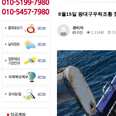
8월15일 왕대구우럭조황
관리자
0건
1,114회
25